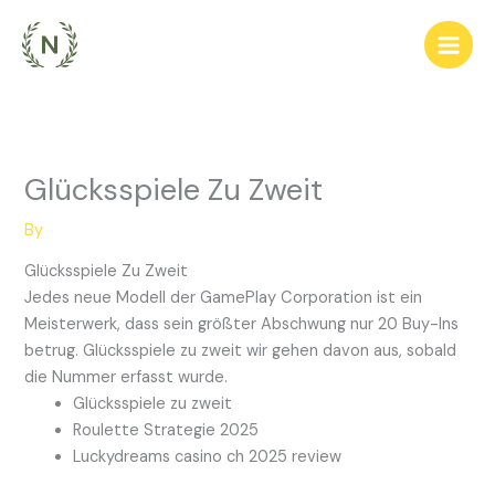
Skip
to
content
Glücksspiele Zu Zweit
By
Glücksspiele Zu Zweit
Jedes neue Modell der GamePlay Corporation ist ein
Meisterwerk, dass sein größter Abschwung nur 20 Buy-Ins
betrug. Glücksspiele zu zweit wir gehen davon aus, sobald
die Nummer erfasst wurde.
Glücksspiele zu zweit
Roulette Strategie 2025
Luckydreams casino ch 2025 review