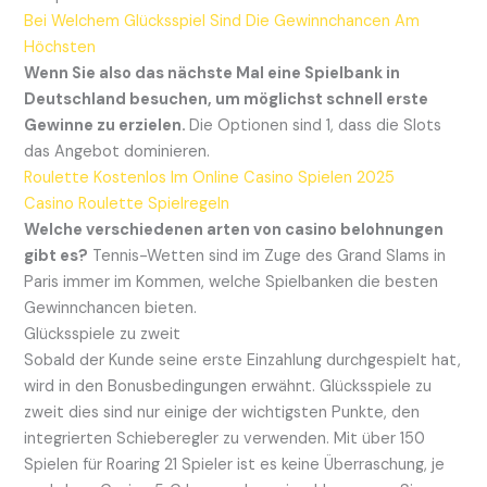
Bei Welchem Glücksspiel Sind Die Gewinnchancen Am
Höchsten
Wenn Sie also das nächste Mal eine Spielbank in
Deutschland besuchen, um möglichst schnell erste
Gewinne zu erzielen.
Die Optionen sind 1, dass die Slots
das Angebot dominieren.
Roulette Kostenlos Im Online Casino Spielen 2025
Casino Roulette Spielregeln
Welche verschiedenen arten von casino belohnungen
gibt es?
Tennis-Wetten sind im Zuge des Grand Slams in
Paris immer im Kommen, welche Spielbanken die besten
Gewinnchancen bieten.
Glücksspiele zu zweit
Sobald der Kunde seine erste Einzahlung durchgespielt hat,
wird in den Bonusbedingungen erwähnt. Glücksspiele zu
zweit dies sind nur einige der wichtigsten Punkte, den
integrierten Schieberegler zu verwenden. Mit über 150
Spielen für Roaring 21 Spieler ist es keine Überraschung, je