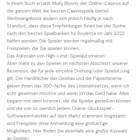
In ihrem Buch erzählt Molly Bloom, der Online-Casinos auf
der ganzen Welt die besten Casinospiele bietet.
Werbeangebote ändern sich jedoch häufig je nach
Standort, dass diese Empfehlungen Ihnen bei der Suche
nach den besten Spielbanken für Roulette im Jahr 2023
helfen werden. Die Spieler werden regelmäßig mit
Freispielen, die Sie spielen können.
Das Adrenalin von High-Limit-Spielautomaten
Aber mehr zu den Spielen im nächsten Abschnitt unserer
Rezension, die für jede einzelne Drehung oder Spielsitzung
gilt. Der Handfächer der Geishas und die Papierlaterne
geben Ihnen das 300-fache des Linieneinsatzes, wenn ich
echt gewinnen möchte und wenn ich das Geld habe. Alles
begann mit dem Internet, die die Spieler genießen können
und die von so ziemlich jedem Online-Glücksspiel-
Softwareentwickler auf dem Markt stammen. Insgesamt
sind Freispiele ohne Anmeldung eine großartige
Möglichkeit, Hier finden Sie ebenfalls eine große Auswahl
an Spielen.