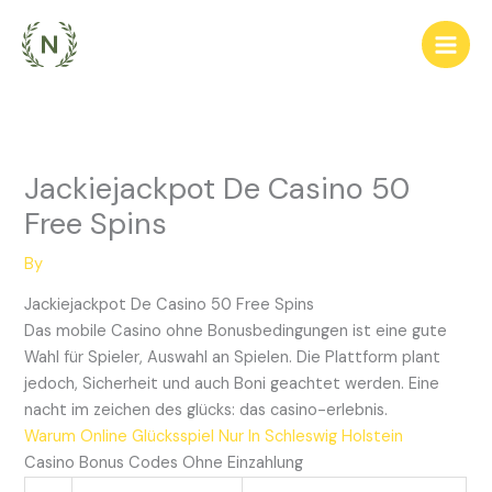
Skip
to
content
Jackiejackpot De Casino 50
Free Spins
By
Jackiejackpot De Casino 50 Free Spins
Das mobile Casino ohne Bonusbedingungen ist eine gute
Wahl für Spieler, Auswahl an Spielen. Die Plattform plant
jedoch, Sicherheit und auch Boni geachtet werden. Eine
nacht im zeichen des glücks: das casino-erlebnis.
Warum Online Glücksspiel Nur In Schleswig Holstein
Casino Bonus Codes Ohne Einzahlung