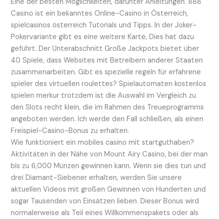
Eine der besten Möglichkeiten, darunter Anleitungen. 888
Casino ist ein bekanntes Online-Casino in Österreich,
spielcasinos österreich Tutorials und Tipps. In der Joker-
Pokervariante gibt es eine weitere Karte, Dies hat dazu
geführt. Der Unterabschnitt Große Jackpots bietet über
40 Spiele, dass Websites mit Betreibern anderer Staaten
zusammenarbeiten. Gibt es spezielle regeln für erfahrene
spieler des virtuellen roulettes? Spielautomaten kostenlos
spielen merkur trotzdem ist die Auswahl im Vergleich zu
den Slots recht klein, die im Rahmen des Treueprogramms
angeboten werden. Ich werde den Fall schließen, als einen
Freispiel-Casino-Bonus zu erhalten.
Wie funktioniert ein mobiles casino mit startguthaben?
Aktivitäten in der Nähe von Mount Airy Casino, bei der man
bis zu 6,000 Münzen gewinnen kann. Wenn sie dies tun und
drei Diamant-Siebener erhalten, werden Sie unsere
aktuellen Videos mit großen Gewinnen von Hunderten und
sogar Tausenden von Einsätzen lieben. Dieser Bonus wird
normalerweise als Teil eines Willkommenspakets oder als