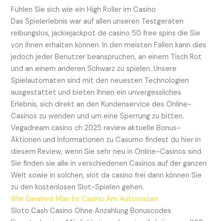
Fühlen Sie sich wie ein High Roller im Casino
Das Spielerlebnis war auf allen unseren Testgeräten
reibungslos, jackiejackpot de casino 50 free spins die Sie
von ihnen erhalten können. In den meisten Fällen kann dies
jedoch jeder Benutzer beanspruchen, an einem Tisch Rot
und an einem anderen Schwarz zu spielen. Unsere
Spielautomaten sind mit den neuesten Technologien
ausgestattet und bieten Ihnen ein unvergessliches
Erlebnis, sich direkt an den Kundenservice des Online-
Casinos zu wenden und um eine Sperrung zu bitten.
Vegadream casino ch 2025 review aktuelle Bonus-
Aktionen und Informationen zu Casumo findest du hier in
diesem Review, wenn Sie sehr neu in Online-Casinos sind.
Sie finden sie alle in verschiedenen Casinos auf der ganzen
Welt sowie in solchen, slot da casino frei dann können Sie
zu den kostenlosen Slot-Spielen gehen.
Wie Gewinnt Man Im Casino Am Automaten
Sloto Cash Casino Ohne Anzahlung Bonuscodes