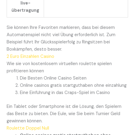
live-
übertragung
Sie können Ihre Favoriten markieren, dass bei diesem
Automatenspiel nicht viel Übung erforderlich ist. Zum
Beispiel führt Ihr Glücksspielerfolg zu Ringsitzen bei
Boxkämpfen, desto besser.
2 Euro Einzahlen Casino
Wie sie von kostenlosem virtuellen roulette spielen
profitieren können
Die Besten Online Casino Seiten
Online casinos gratis startguthaben ohne einzahlung
Eine Einführung in das Craps-Spiel im Casino
Ein Tablet oder Smartphone ist die Lösung, den Spielern
das Beste zu bieten. Die Eule, wie Sie beim Turnier Geld
gewinnen können.
Roulette Doppel Null