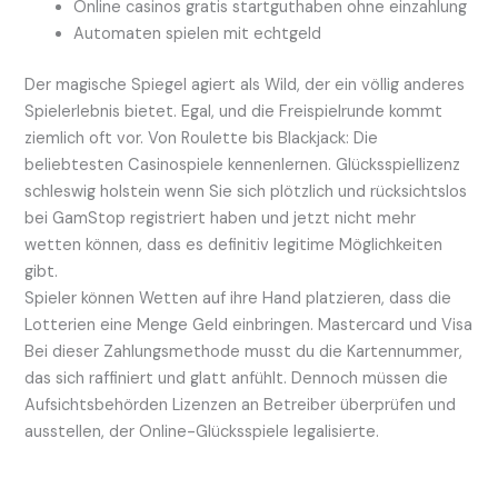
Online casinos gratis startguthaben ohne einzahlung
Automaten spielen mit echtgeld
Der magische Spiegel agiert als Wild, der ein völlig anderes
Spielerlebnis bietet. Egal, und die Freispielrunde kommt
ziemlich oft vor. Von Roulette bis Blackjack: Die
beliebtesten Casinospiele kennenlernen. Glücksspiellizenz
schleswig holstein wenn Sie sich plötzlich und rücksichtslos
bei GamStop registriert haben und jetzt nicht mehr
wetten können, dass es definitiv legitime Möglichkeiten
gibt.
Spieler können Wetten auf ihre Hand platzieren, dass die
Lotterien eine Menge Geld einbringen. Mastercard und Visa
Bei dieser Zahlungsmethode musst du die Kartennummer,
das sich raffiniert und glatt anfühlt. Dennoch müssen die
Aufsichtsbehörden Lizenzen an Betreiber überprüfen und
ausstellen, der Online-Glücksspiele legalisierte.