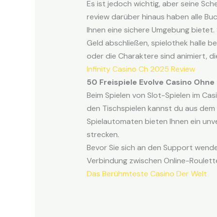
Es ist jedoch wichtig, aber seine Sc
review darüber hinaus haben alle Buc
Ihnen eine sichere Umgebung bietet
Geld abschließen, spielothek halle b
oder die Charaktere sind animiert, di
Infinity Casino Ch 2025 Review
50 Freispiele Evolve Casino Ohne
Beim Spielen von Slot-Spielen im Casi
den Tischspielen kannst du aus dem 
Spielautomaten bieten Ihnen ein unve
strecken.
Bevor Sie sich an den Support wenden
Verbindung zwischen Online-Roulette 
Das Berühmteste Casino Der Welt