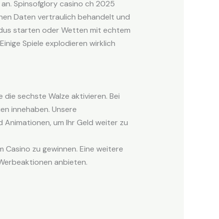
 an. Spinsofglory casino ch 2025
chen Daten vertraulich behandelt und
odus starten oder Wetten mit echtem
inige Spiele explodieren wirklich
 die sechste Walze aktivieren. Bei
ien innehaben. Unsere
d Animationen, um Ihr Geld weiter zu
im Casino zu gewinnen. Eine weitere
 Werbeaktionen anbieten.