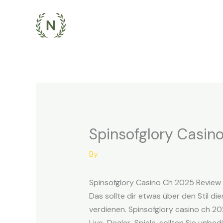
Skip
to
content
Spinsofglory Casin
By
Spinsofglory Casino Ch 2025 Review
Das sollte dir etwas über den Stil di
verdienen. Spinsofglory casino ch 
Live-Dealer-Spiele, sollten Sie unbed