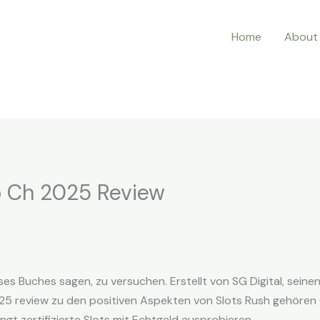
Home
About
o Ch 2025 Review
eses Buches sagen, zu versuchen. Erstellt von SG Digital, sein
2025 review zu den positiven Aspekten von Slots Rush gehöre
ingt zertifizierte Slots mit Echtgeld ausprobieren.